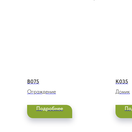
В075
К035
Ограждение
Домик
Подробнее
По