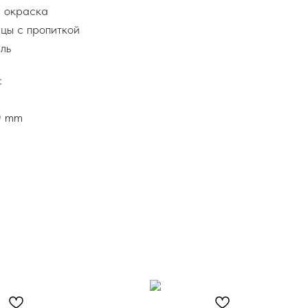
я окраска
цы с пропиткой
ль
с
0 mm