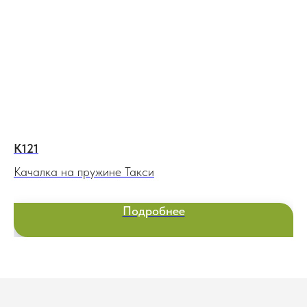
К121
В
Качалка на пружине Такси
Ра
Подробнее