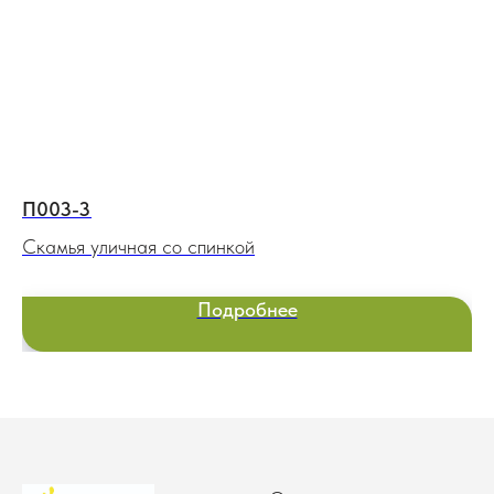
П003-3
Э
Скамья уличная со спинкой
Пе
Подробнее