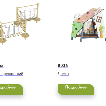
55
В036
 препятствий
Домик
дробнее
Подробнее