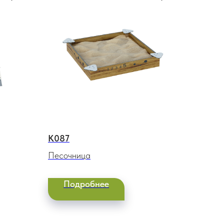
К087
Песочница
Подробнее