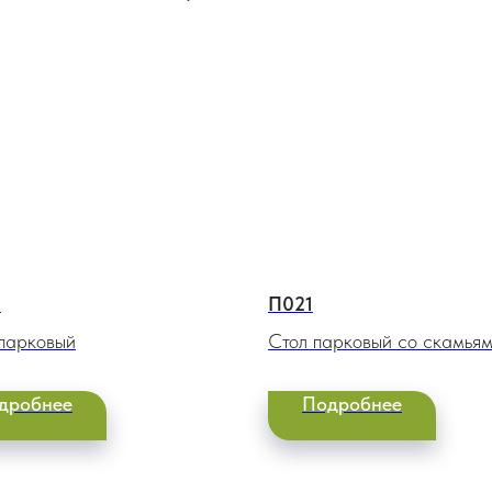
2
П021
парковый
Стол парковый со скамья
дробнее
Подробнее