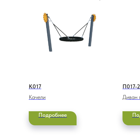
К017
П017-
Качели
Диван 
Подробнее
По