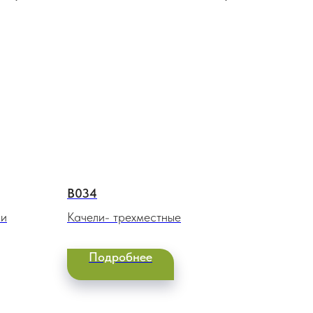
В034
ми
Качели- трехместные
Подробнее