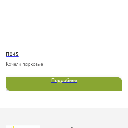
П045
К
Качели парковые
Ба
Подробнее