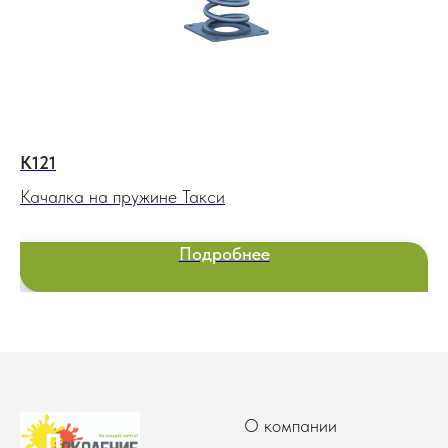
К121
К0
Качалка на пружине Такси
Иг
Подробнее
О компании