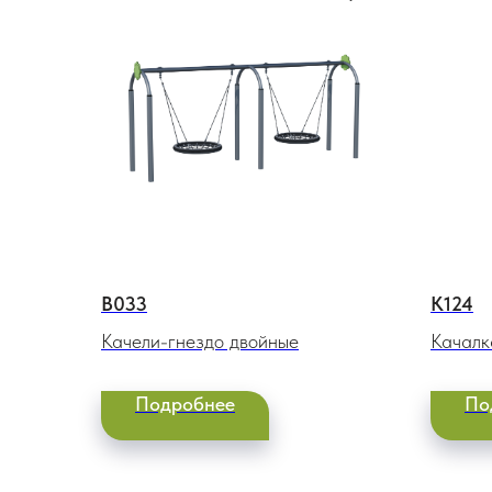
В033
К124
Качели-гнездо двойные
Качалк
Подробнее
По