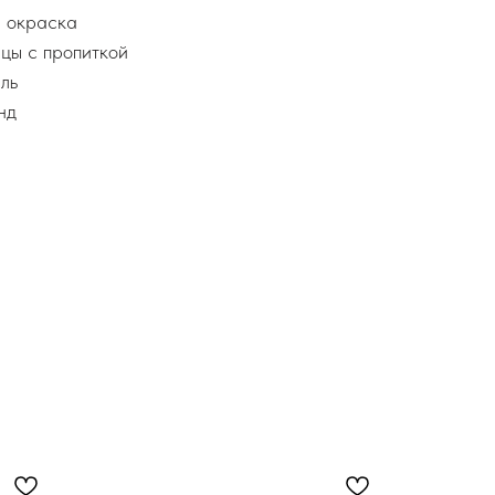
я окраска
цы с пропиткой
ль
нд