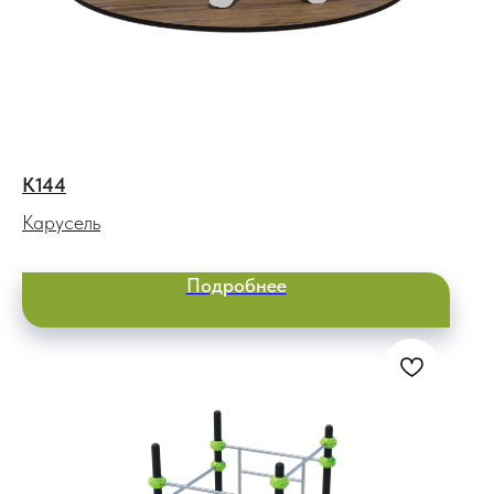
К144
Карусель
Подробнее