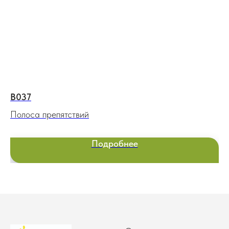
В037
К1
Полоса препятствий
Сп
Подробнее