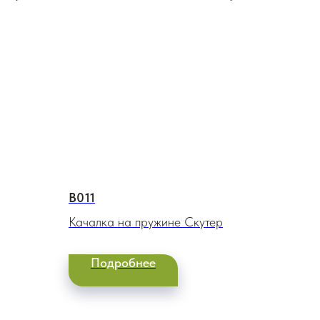
В011
Качалка на пружине Скутер
Подробнее