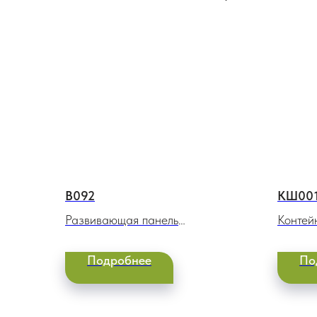
В092
КШ00
Развивающая панель
Контей
Геометрические фигуры
Подробнее
По