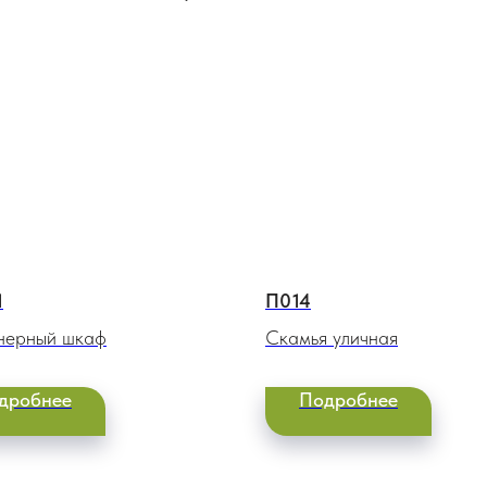
1
П014
нерный шкаф
Скамья уличная
дробнее
Подробнее