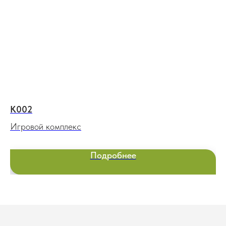
К002
П
Игровой комплекс
Ст
Подробнее