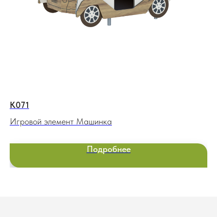
К071
ВР
Игровой элемент Машинка
Во
Подробнее