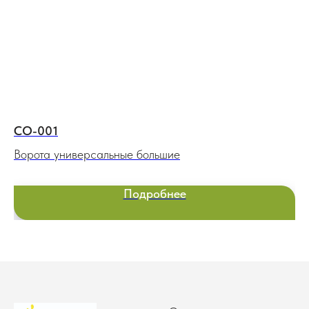
СО-001
Л
Ворота универсальные большие
Иг
Подробнее