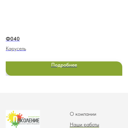
Ф040
Э
Карусель
Ка
Подробнее
О компании
Наши работы