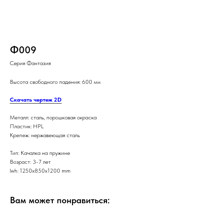
Ф009
Серия Фантазия
Высота свободного падения: 600 мм
Скачать чертеж 2D
Металл: сталь, порошковая окраска
Пластик: HPL
Крепеж: нержавеющая сталь
Тип: Качалка на пружине
Возраст: 3-7 лет
lwh: 1250x850x1200 mm
Вам может понравиться: