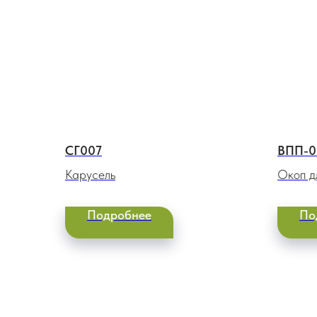
СГ007
ВПП-0
Карусель
Окоп д
гранат
Подробнее
По