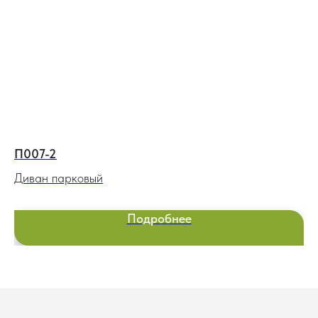
П007-2
СГ
Диван парковый
Иг
Подробнее