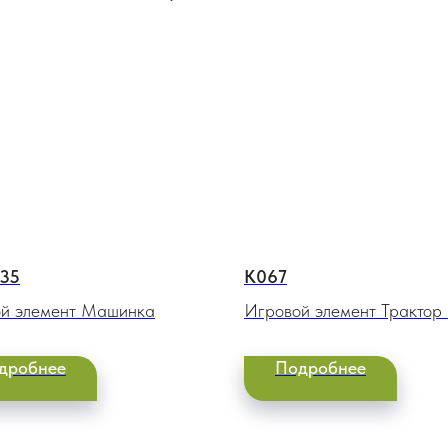
35
К067
й элемент Машинка
Игровой элемент Трактор 
горкой
дробнее
Подробнее