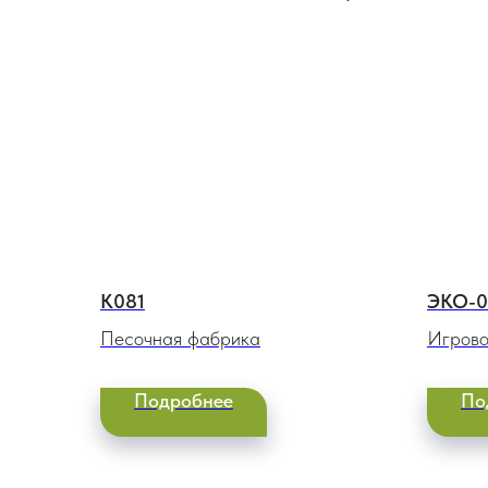
К081
ЭКО-0
Песочная фабрика
Игрово
Подробнее
По