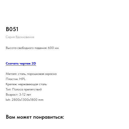
В051
Серия Вдохновение
Высота свободного падения: 600 мм
Скачать чертеж 2D
Металл: сталь, порошковая окраска
Пластик: HPL
Крепеж: нержавеющая сталь
Тип: Полоса препятствий
Возраст: 3-12 лет
lwh: 2800x1300x1800 mm
Вам может понравиться: